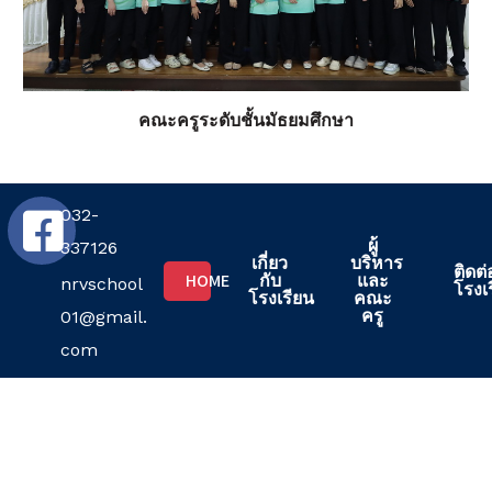
คณะครูระดับชั้นมัธยมศึกษา
032-
ผู้
337126
เกี่ยว
บริหาร
ติดต่
HOME
กับ
และ
nrvschool
โรงเ
โรงเรียน
คณะ
ครู
01@gmail.
com