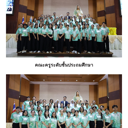
คณะครูระดับชั้นประถมศึกษา