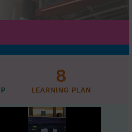
8
UP
LEARNING PLAN