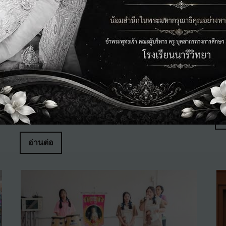
การฝึกซ้อมฟังเสียงสัญญาณเตือนภัย ซ้อมแผนเผชิญ
วั
เหตุ เตรียมรับมือเหตุไฟไหม้ แผ่นดินไหว เมื่อเกิดเหตุ
พระ
กร
ในบริเวณโรงเรียน
กรกฎาคม 27, 2026
อ่านต่อ