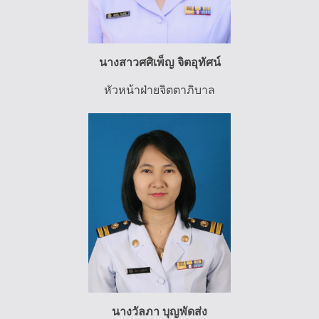
นางสาวศศิเพ็ญ จิตอุทัศน์
หัวหน้าฝ่ายจิตตาภิบาล
นางวัลภา บุญพัดส่ง