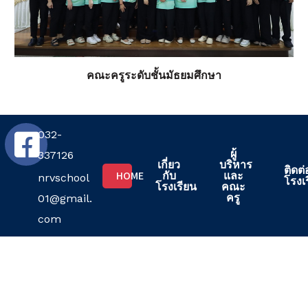
คณะครูระดับชั้นมัธยมศึกษา
032-
ผู้
337126
เกี่ยว
บริหาร
ติดต่
HOME
กับ
และ
nrvschool
โรงเ
โรงเรียน
คณะ
ครู
01@gmail.
com