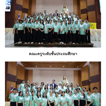
คณะครูระดับชั้นประถมศึกษา