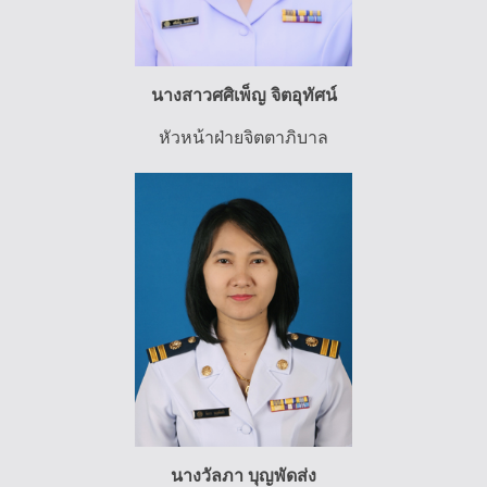
นางสาวศศิเพ็ญ จิตอุทัศน์
หัวหน้าฝ่ายจิตตาภิบาล
นางวัลภา บุญพัดส่ง