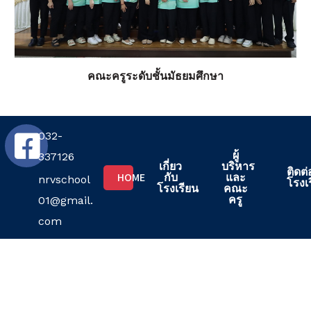
คณะครูระดับชั้นมัธยมศึกษา
032-
ผู้
337126
เกี่ยว
บริหาร
ติดต่
HOME
กับ
และ
nrvschool
โรงเ
โรงเรียน
คณะ
ครู
01@gmail.
com