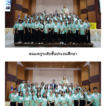
คณะครูระดับชั้นประถมศึกษา