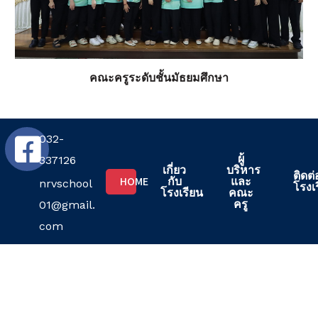
คณะครูระดับชั้นมัธยมศึกษา
032-
ผู้
337126
เกี่ยว
บริหาร
ติดต่
HOME
กับ
และ
nrvschool
โรงเ
โรงเรียน
คณะ
ครู
01@gmail.
com