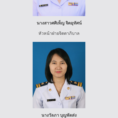
นางสาวศศิเพ็ญ จิตอุทัศน์
หัวหน้าฝ่ายจิตตาภิบาล
นางวัลภา บุญพัดส่ง