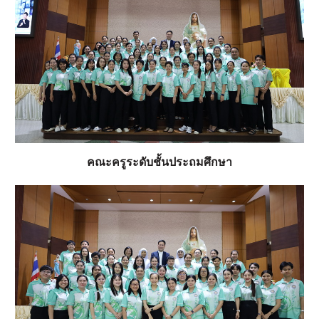
คณะครูระดับชั้นประถมศึกษา