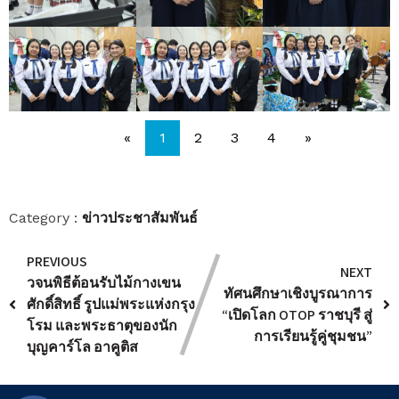
«
1
2
3
4
»
ข่าวประชาสัมพันธ์
Category :
PREVIOUS
NEXT
วจนพิธีต้อนรับไม้กางเขน
ทัศนศึกษาเชิงบูรณาการ
ศักดิ์สิทธิ์ รูปแม่พระแห่งกรุง
“เปิดโลก OTOP ราชบุรี สู่
โรม และพระธาตุของนัก
การเรียนรู้คู่ชุมชน”
บุญคาร์โล อาคูติส