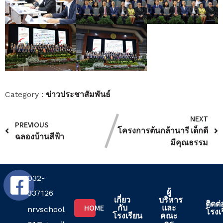
ข่าวประชาสัมพันธ์
Category :
NEXT
PREVIOUS
โครงการต้นกล้านารี เด็กดี
ฉลองบ้านสีฟ้า
มีคุณธรรม
032-
ผู้
337126
เกี่ยว
บริหาร
ติดต่
HOME
กับ
และ
nrvschool
โรงเ
โรงเรียน
คณะ