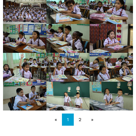
«
1
2
»