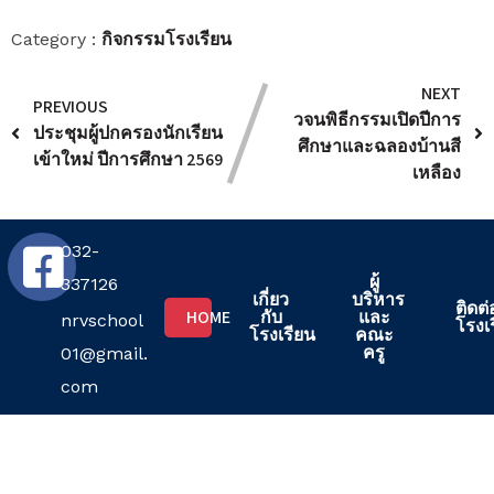
กิจกรรมโรงเรียน
Category :
NEXT
PREVIOUS
วจนพิธีกรรมเปิดปีการ
ประชุมผู้ปกครองนักเรียน
ศึกษาและฉลองบ้านสี
เข้าใหม่ ปีการศึกษา 2569
เหลือง
032-
ผู้
337126
เกี่ยว
บริหาร
ติดต่
HOME
กับ
และ
nrvschool
โรงเ
โรงเรียน
คณะ
ครู
01@gmail.
com