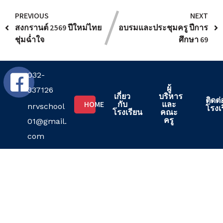
PREVIOUS
NEXT
สงกรานต์ 2569 ปีใหม่ไทย
อบรมและประชุมครู ปีการ
ชุ่มฉ่ำใจ
ศึกษา 69
032-
ผู้
337126
เกี่ยว
บริหาร
ติดต่
HOME
กับ
และ
nrvschool
โรงเ
โรงเรียน
คณะ
ครู
01@gmail.
com