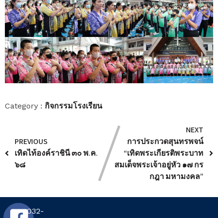
กิจกรรมโรงเรียน
Category :
NEXT
PREVIOUS
การประกวดสุนทรพจน์
เทิดไท้องค์ราชินี ๓๐ พ.ค.
“เทิดพระเกียรติพระบาท
๖๘
สมเด็จพระเจ้าอยู่หัว ๑๗ กร
กฎา มหามงคล”
032-