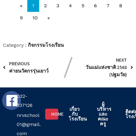
«
1
2
3
4
5
6
7
8
9
10
»
กิจกรรมโรงเรียน
Category :
NEXT
PREVIOUS
วันแม่แห่งชาติ 2568
ค่ายนวัตกรรุ่นเยาว์
(ปฐมวัย)
032-
ผู้
337126
เกี่ยว
บริหาร
ติดต่
HOME
กับ
และ
nrvschool
โรงเ
โรงเรียน
คณะ
ครู
01@gmail.
com