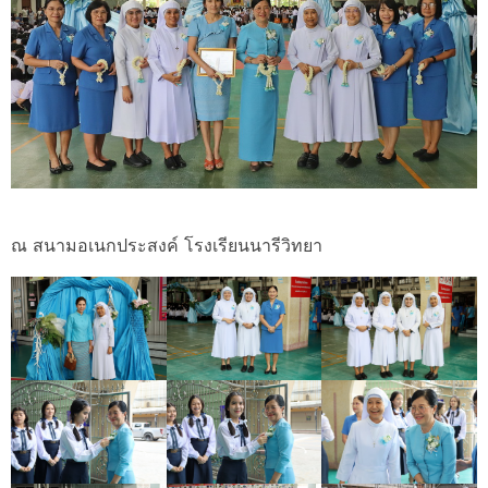
ณ สนามอเนกประสงค์ โรงเรียนนารีวิทยา