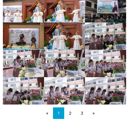
«
1
2
3
»