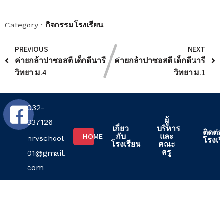
กิจกรรมโรงเรียน
Category :
PREVIOUS
NEXT
ค่ายกล้าปาซอสตี เด็กดีนารี
ค่ายกล้าปาซอสตี เด็กดีนารี
วิทยา ม.4
วิทยา ม.1
032-
ผู้
337126
เกี่ยว
บริหาร
ติดต่
HOME
กับ
และ
nrvschool
โรงเ
โรงเรียน
คณะ
ครู
01@gmail.
com