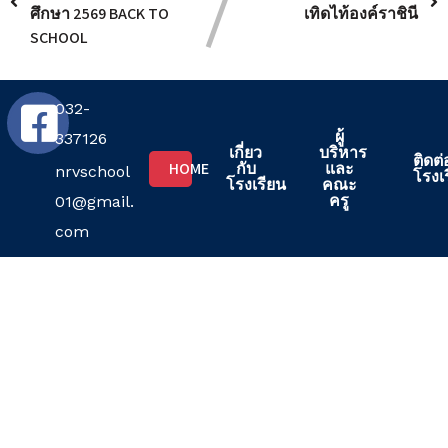
ศึกษา 2569 BACK TO
เทิดไท้องค์ราชินี
SCHOOL
032-
ผู้
337126
เกี่ยว
บริหาร
ติดต่
HOME
กับ
และ
nrvschool
โรงเ
โรงเรียน
คณะ
ครู
01@gmail.
com