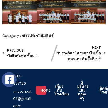
ข่าวประชาสัมพันธ์
Category :
NEXT
PREVIOUS
รับรางวัล “โครงการไบเบิ้ล
ปัจฉิมนิเทศ ชั้นม.3
คอนเทสต์ ครั้งที่ 21”
032-
ผู้
337126
เกี่ยว
บริหาร
ติดต่
HOME
กับ
และ
nrvschool
โรงเ
โรงเรียน
คณะ
ครู
01@gmail.
com