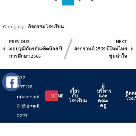
กิจกรรมโรงเรียน
Category :
PREVIOUS
NEXT
มอบวุฒิบัตรบัณฑิตน้อย ปี
สงกรานต์ 2569 ปีใหม่ไทย
การศึกษา 2568
ชุ่มฉ่ำใจ
032-
ผู้
337126
เกี่ยว
บริหาร
ติดต่
HOME
กับ
และ
nrvschool
โรงเ
โรงเรียน
คณะ
ครู
01@gmail.
com