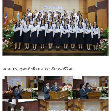
ณ หอประชุมหทัยนิรมล โรงเรียนนารีวิทยา