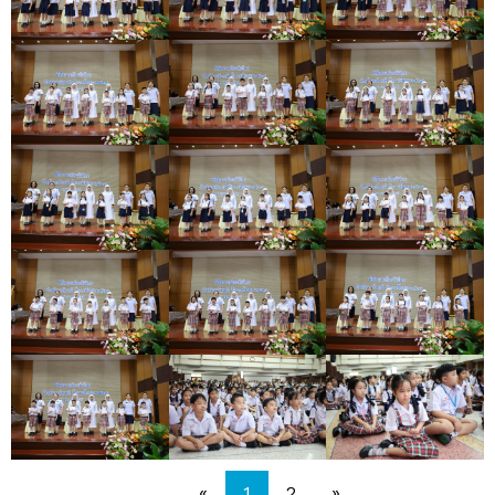
«
1
2
»