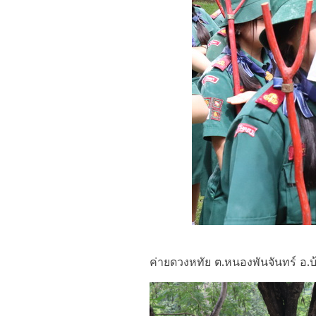
ค่ายดวงหทัย ต.หนองพันจันทร์ อ.บ