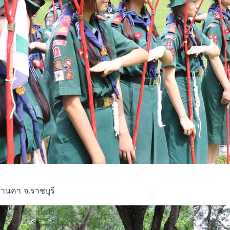
้านคา จ.ราชบุรี