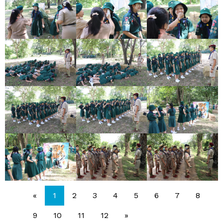
«
1
2
3
4
5
6
7
8
9
10
11
12
»