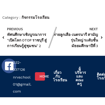
กิจกรรมโรงเรียน
Category :
PREVIOUS
NEXT
ทัศนศึกษาเชิงบูรณาการ
ค่ายลูกเสือ-เนตรนารี สามัญ
“เปิดโลก OTOP ราชบุรี สู่
รุ่นใหญ่ ระดับชั้น
การเรียนรู้คู่ชุมชน” 2
มัธยมศึกษาปีที่ 3
032-
ผู้
337126
เกี่ยว
บริหาร
ติดต่
HOME
กับ
และ
nrvschool
โรงเ
โรงเรียน
คณะ
ครู
01@gmail.
com