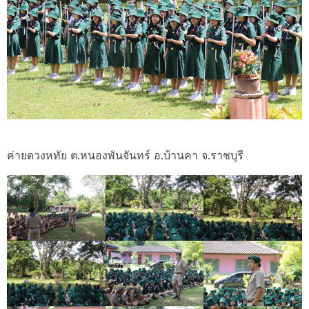
ค่ายดวงหทัย ต.หนองพันจันทร์ อ.บ้านคา จ.ราชบุรี